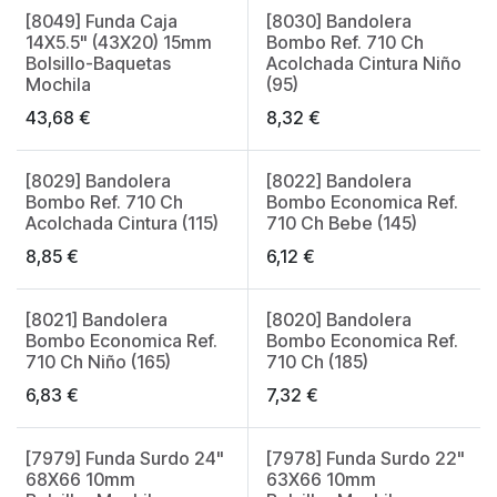
[8049] Funda Caja
[8030] Bandolera
14X5.5" (43X20) 15mm
Bombo Ref. 710 Ch
Bolsillo-Baquetas
Acolchada Cintura Niño
Mochila
(95)
43,68
€
8,32
€
[8029] Bandolera
[8022] Bandolera
Bombo Ref. 710 Ch
Bombo Economica Ref.
Acolchada Cintura (115)
710 Ch Bebe (145)
8,85
€
6,12
€
[8021] Bandolera
[8020] Bandolera
Bombo Economica Ref.
Bombo Economica Ref.
710 Ch Niño (165)
710 Ch (185)
6,83
€
7,32
€
[7979] Funda Surdo 24"
[7978] Funda Surdo 22"
68X66 10mm
63X66 10mm