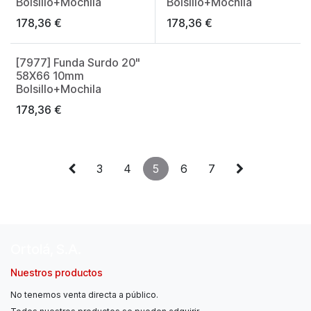
Made in Spain
Made in Spain
Bolsillo+Mochila
Bolsillo+Mochila
178,36
€
178,36
€
[7977] Funda Surdo 20"
Made in Spain
58X66 10mm
Bolsillo+Mochila
178,36
€
3
4
5
6
7
Ortolá, S.A.
Nuestros productos
No tenemos venta directa a público.