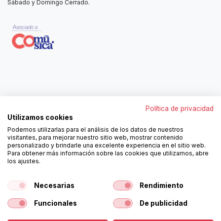
Sábado y Domingo Cerrado.
Contáctanos
Política de privacidad
962250313
Utilizamos cookies
606467807
Podemos utilizarlas para el análisis de los datos de nuestros
ortola@ortola-sa.es
visitantes, para mejorar nuestro sitio web, mostrar contenido
Av. d'Albaida, s/n
personalizado y brindarle una excelente experiencia en el sitio web.
46840 La Pobla del Duc (Valencia)
Para obtener más información sobre las cookies que utilizamos, abre
los ajustes.
¡Síguenos!
Necesarias
Rendimiento
Funcionales
De publicidad