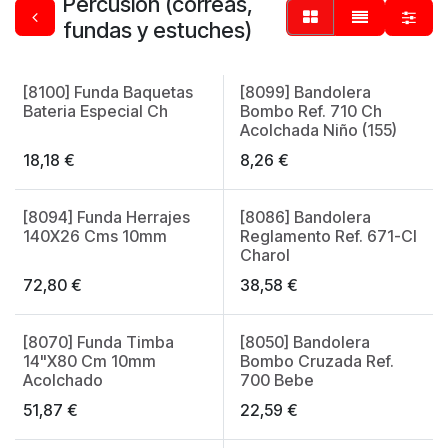
Percusión (correas,
fundas y estuches)
[8100] Funda Baquetas
[8099] Bandolera
Bateria Especial Ch
Bombo Ref. 710 Ch
Acolchada Niño (155)
18,18
€
8,26
€
[8094] Funda Herrajes
[8086] Bandolera
Made in Spain
Made in Spain
140X26 Cms 10mm
Reglamento Ref. 671-Cl
Charol
72,80
€
38,58
€
[8070] Funda Timba
[8050] Bandolera
Made in Spain
14"X80 Cm 10mm
Bombo Cruzada Ref.
Acolchado
700 Bebe
51,87
€
22,59
€