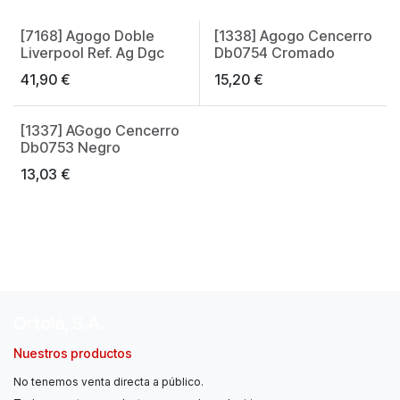
[7168] Agogo Doble
[1338] Agogo Cencerro
Liverpool Ref. Ag Dgc
Db0754 Cromado
41,90
€
15,20
€
[1337] AGogo Cencerro
Db0753 Negro
13,03
€
Ortolá, S.A.
Nuestros productos
No tenemos venta directa a público.