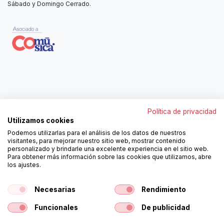
Sábado y Domingo Cerrado.
Contáctanos
Política de privacidad
962250313
Utilizamos cookies
606467807
Podemos utilizarlas para el análisis de los datos de nuestros
ortola@ortola-sa.es
visitantes, para mejorar nuestro sitio web, mostrar contenido
Av. d'Albaida, s/n
personalizado y brindarle una excelente experiencia en el sitio web.
46840 La Pobla del Duc (Valencia)
Para obtener más información sobre las cookies que utilizamos, abre
los ajustes.
¡Síguenos!
Necesarias
Rendimiento
Funcionales
De publicidad