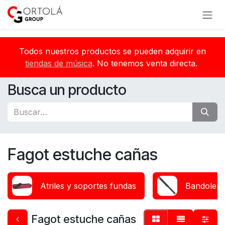
Ir al contenido
Todos nuestros productos se pueden adquirir en
tiendas de música
. No tenemos venta directa.
Busca un producto
Fagot estuche cañas
Atriles y soportes fundas
Bandolera
Fagot estuche cañas