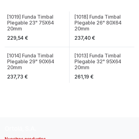
[1019] Funda Timbal
[1018] Funda Timbal
Made in Spain
Made in Spain
Plegable 23" 75X64
Plegable 26" 80X64
20mm
20mm
229,54
€
237,40
€
[1014] Funda Timbal
[1013] Funda Timbal
Made in Spain
Made in Spain
Plegable 29" 90X64
Plegable 32" 95X64
20mm
20mm
237,73
€
261,19
€
Ortolá, S.A.
Nuestros productos