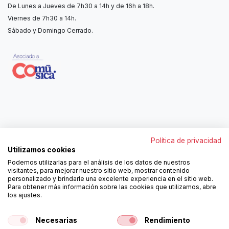
De Lunes a Jueves de 7h30 a 14h y de 16h a 18h.
Viernes de 7h30 a 14h.
Sábado y Domingo Cerrado.
Contáctanos
Política de privacidad
962250313
Utilizamos cookies
606467807
Podemos utilizarlas para el análisis de los datos de nuestros
ortola@ortola-sa.es
visitantes, para mejorar nuestro sitio web, mostrar contenido
Av. d'Albaida, s/n
personalizado y brindarle una excelente experiencia en el sitio web.
46840 La Pobla del Duc (Valencia)
Para obtener más información sobre las cookies que utilizamos, abre
los ajustes.
¡Síguenos!
Necesarias
Rendimiento