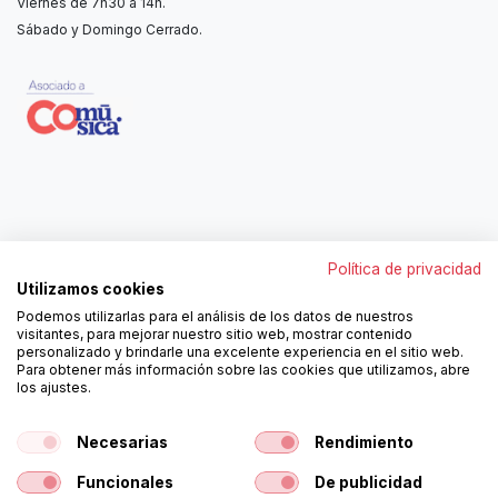
Viernes de 7h30 a 14h.
Sábado y Domingo Cerrado.
Contáctanos
Política de privacidad
962250313
Utilizamos cookies
606467807
Podemos utilizarlas para el análisis de los datos de nuestros
ortola@ortola-sa.es
visitantes, para mejorar nuestro sitio web, mostrar contenido
Av. d'Albaida, s/n
personalizado y brindarle una excelente experiencia en el sitio web.
46840 La Pobla del Duc (Valencia)
Para obtener más información sobre las cookies que utilizamos, abre
los ajustes.
¡Síguenos!
Necesarias
Rendimiento
Funcionales
De publicidad