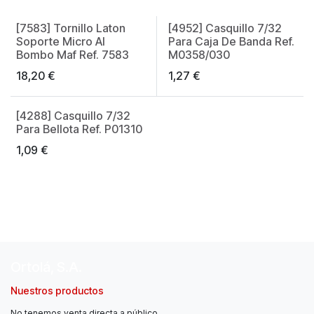
[7583] Tornillo Laton
[4952] Casquillo 7/32
Soporte Micro Al
Para Caja De Banda Ref.
Bombo Maf Ref. 7583
M0358/030
18,20
€
1,27
€
[4288] Casquillo 7/32
Para Bellota Ref. P01310
1,09
€
Ortolá, S.A.
Nuestros productos
No tenemos venta directa a público.