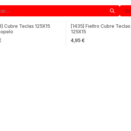
Ord
3] Cubre Teclas 125X15
[1435] Fieltro Cubre Teclas
in Spain
Made in Spain
iopelo
125X15
€
4,95
€