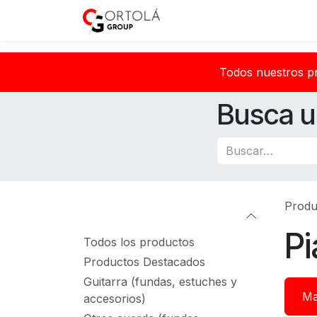
Ir al contenido
Inicio
Sobre nosotros
Todos nuestros p
Busca u
Produ
Categorías
Pi
Todos los productos
Productos Destacados
Guitarra (fundas, estuches y
Ma
accesorios)