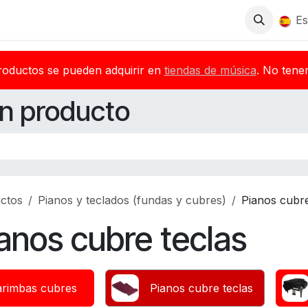
Tienda
Descargas
Blog
Distribuidores
Es
roductos se pueden adquirir en
tiendas de música
. No tene
n producto
ctos
Pianos y teclados (fundas y cubres)
Pianos cubre
anos cubre teclas
rimbas cubres
Pianos cubre teclas