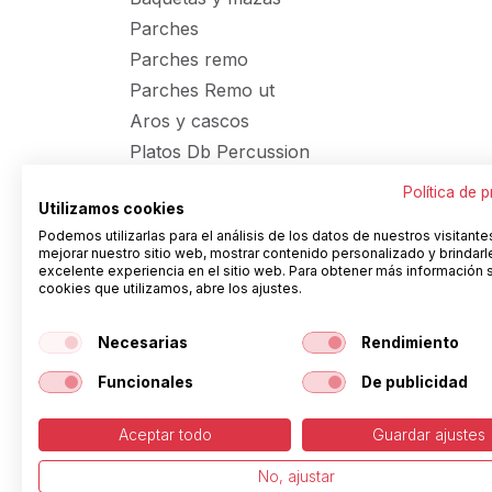
Parches
Parches remo
Parches Remo ut
Aros y cascos
Platos Db Percussion
Accesorios percusión
Política de 
Utilizamos cookies
Soportes percusión
Podemos utilizarlas para el análisis de los datos de nuestros visitante
Santafe drums
mejorar nuestro sitio web, mostrar contenido personalizado y brindarl
excelente experiencia en el sitio web. Para obtener más información 
Hasta fin stock
cookies que utilizamos, abre los ajustes.
Otros
ZO Plastic
Necesarias
Rendimiento
Funcionales
De publicidad
Color
Aceptar todo
Guardar ajustes
No, ajustar