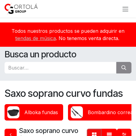
Ir al contenido
Todos nuestros productos se pueden adquirir en
tiendas de música
. No tenemos venta directa.
Busca un producto
Saxo soprano curvo fundas
Alboka fundas
Bombardino correas 
Saxo soprano curvo