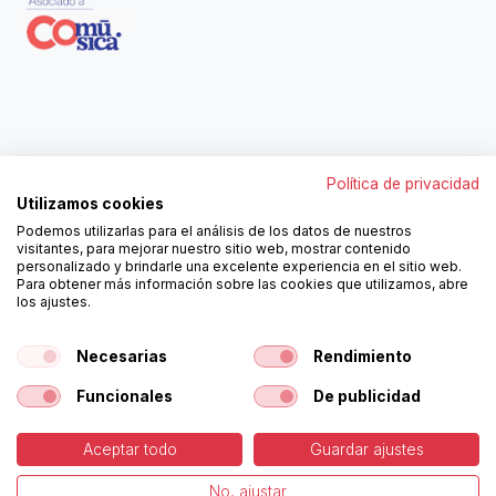
Contáctanos
Política de privacidad
962250313
Utilizamos cookies
606467807
Podemos utilizarlas para el análisis de los datos de nuestros
ortola@ortola-sa.es
visitantes, para mejorar nuestro sitio web, mostrar contenido
Av. d'Albaida, s/n
personalizado y brindarle una excelente experiencia en el sitio web.
46840 La Pobla del Duc (Valencia)
Para obtener más información sobre las cookies que utilizamos, abre
los ajustes.
¡Síguenos!
Necesarias
Rendimiento
Funcionales
De publicidad
Aceptar todo
Guardar ajustes
-
Política de Cookies
-
Aviso
Copyright © Ortolá, S.A.
No, ajustar