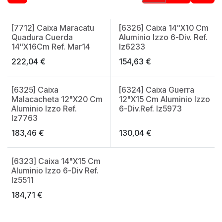
[7712] Caixa Maracatu
[6326] Caixa 14"X10 Cm
Made in Spain
Quadura Cuerda
Aluminio Izzo 6-Div. Ref.
14"X16Cm Ref. Mar14
Iz6233
222,04
€
154,63
€
[6325] Caixa
[6324] Caixa Guerra
Malacacheta 12"X20 Cm
12"X15 Cm Aluminio Izzo
Aluminio Izzo Ref.
6-Div.Ref. Iz5973
Iz7763
183,46
€
130,04
€
[6323] Caixa 14"X15 Cm
Aluminio Izzo 6-Div Ref.
Iz5511
184,71
€