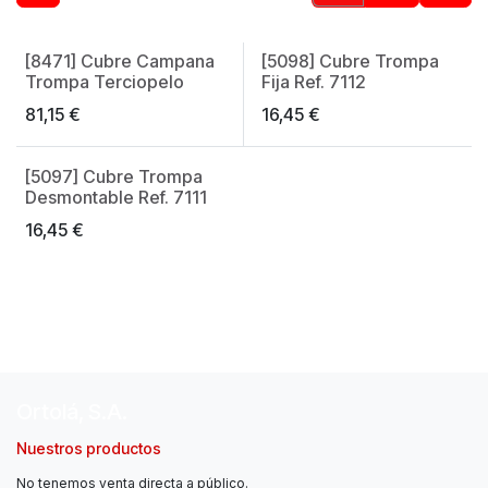
[8471] Cubre Campana
[5098] Cubre Trompa
Made in Spain
Trompa Terciopelo
Fija Ref. 7112
81,15
€
16,45
€
[5097] Cubre Trompa
Desmontable Ref. 7111
16,45
€
Ortolá, S.A.
Nuestros productos
No tenemos venta directa a público.