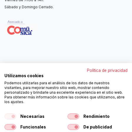
Sábado y Domingo Cerrado.
Contáctanos
Política de privacidad
962250313
Utilizamos cookies
606467807
Podemos utilizarlas para el análisis de los datos de nuestros
ortola@ortola-sa.es
visitantes, para mejorar nuestro sitio web, mostrar contenido
Av. d'Albaida, s/n
personalizado y brindarle una excelente experiencia en el sitio web.
46840 La Pobla del Duc (Valencia)
Para obtener más información sobre las cookies que utilizamos, abre
los ajustes.
¡Síguenos!
Necesarias
Rendimiento
Funcionales
De publicidad