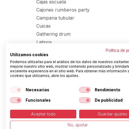
Cajas escuela
Cajones rumberos party
Campana tubular
Cuicas
Gathering drum
Latinos
Packs Batucada
Política de 
Utilizamos cookies
Pandeiros brasil
Podemos utilizarlas para el análisis de los datos de nuestros visitante
Panderetas
mejorar nuestro sitio web, mostrar contenido personalizado y brindarl
excelente experiencia en el sitio web. Para obtener más información 
Panderetas afinables
cookies que utilizamos, abre los ajustes.
Panderetas económicas
Necesarias
Rendimiento
Panderetas tradicionales
Panderos chamanicos y
Funcionales
De publicidad
panderos pretensados
Panderos economicos
Aceptar todo
Guardar ajustes
Panderos parche plástico y
No, ajustar
piel económicos