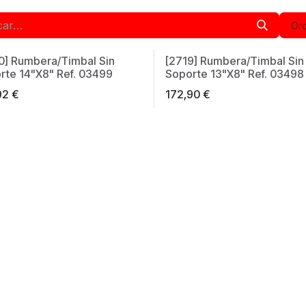
Ord
0] Rumbera/Timbal Sin
[2719] Rumbera/Timbal Sin
in Spain
Made in Spain
rte 14"X8" Ref. 03499
Soporte 13"X8" Ref. 03498
92
€
172,90
€