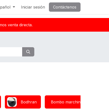
pañol
Iniciar sesión
Contáctenos
mos venta directa.
Bodhran
Bombo marching