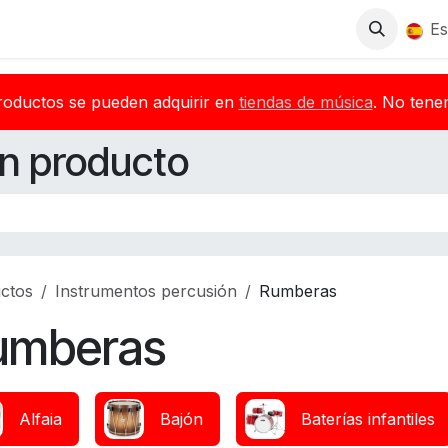
Tienda
Descargas
Blog
Distribuidores
Es
roductos se pueden adquirir en
tiendas de música
. No tene
n producto
ctos
Instrumentos percusión
Rumberas
umberas
Alfaia
Bajón
Baterías infantiles