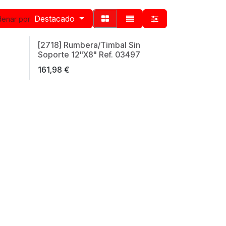
Destacado
enar por:
[2718] Rumbera/Timbal Sin
Made in Spain
Soporte 12"X8" Ref. 03497
161,98
€