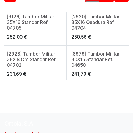
[6126] Tambor Militar
[2930] Tambor Militar
Made in Spain
Made in Spain
35X16 Standar Ref.
35X16 Quadura Ref.
04705
04704
252,00
€
250,56
€
[2928] Tambor Militar
[8979] Tambor Militar
Made in Spain
Made in Spain
38X14Cm Standar Ref.
30X16 Standar Ref.
04702
04650
231,69
€
241,79
€
Ortolá, S.A.