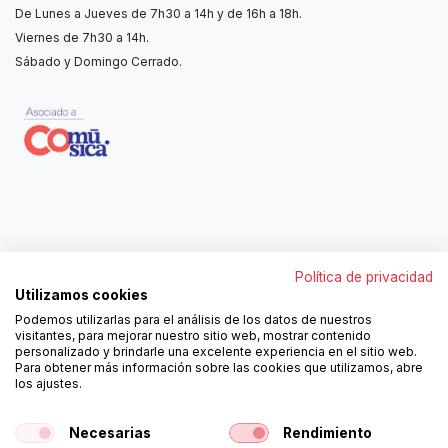
De Lunes a Jueves de 7h30 a 14h y de 16h a 18h.
Viernes de 7h30 a 14h.
Sábado y Domingo Cerrado.
Contáctanos
Política de privacidad
962250313
Utilizamos cookies
606467807
Podemos utilizarlas para el análisis de los datos de nuestros
ortola@ortola-sa.es
visitantes, para mejorar nuestro sitio web, mostrar contenido
Av. d'Albaida, s/n
personalizado y brindarle una excelente experiencia en el sitio web.
46840 La Pobla del Duc (Valencia)
Para obtener más información sobre las cookies que utilizamos, abre
los ajustes.
¡Síguenos!
Necesarias
Rendimiento