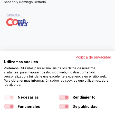
Sábado y Domingo Cerrado.
Contáctanos
Política de privacidad
962250313
Utilizamos cookies
606467807
Podemos utilizarlas para el análisis de los datos de nuestros
ortola@ortola-sa.es
visitantes, para mejorar nuestro sitio web, mostrar contenido
Av. d'Albaida, s/n
personalizado y brindarle una excelente experiencia en el sitio web.
46840 La Pobla del Duc (Valencia)
Para obtener más información sobre las cookies que utilizamos, abre
los ajustes.
¡Síguenos!
Necesarias
Rendimiento
Funcionales
De publicidad