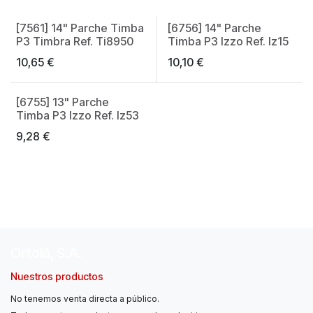
[7561] 14" Parche Timba
[6756] 14" Parche
P3 Timbra Ref. Ti8950
Timba P3 Izzo Ref. Iz15
10,65
€
10,10
€
[6755] 13" Parche
Timba P3 Izzo Ref. Iz53
9,28
€
Ortolá, S.A.
Nuestros productos
No tenemos venta directa a público.