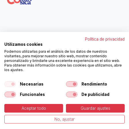
Contáctanos
Política de privacidad
962250313
Utilizamos cookies
606467807
Podemos utilizarlas para el análisis de los datos de nuestros
ortola@ortola-sa.es
visitantes, para mejorar nuestro sitio web, mostrar contenido
Av. d'Albaida, s/n
personalizado y brindarle una excelente experiencia en el sitio web.
46840 La Pobla del Duc (Valencia)
Para obtener más información sobre las cookies que utilizamos, abre
los ajustes.
¡Síguenos!
Necesarias
Rendimiento
Funcionales
De publicidad
Aceptar todo
Guardar ajustes
-
Política de Cookies
-
Aviso
Copyright © Ortolá, S.A.
No, ajustar
Legal
Español