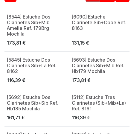
[8544] Estuche Dos
[6090] Estuche
Made in Spain
Clarinetes Sib+Mib
Clarinete Sib+Oboe Ref.
Amelie Ref. 179Brg
8163
Mochila
173,81
€
131,15
€
[5845] Estuche Dos
[5693] Estuche Dos
Made in Spain
Clarinetes Sib+La Ref.
Clarinetes Sib+Mib Ref.
8162
Hb179 Mochila
116,39
€
173,81
€
[5692] Estuche Dos
[5112] Estuche Tres
Made in Spain
Clarinetes Sib+Sib Ref.
Clarinetes (Sib+Mib+La)
Hb185 Mochila
Ref. 8161
161,71
€
116,39
€