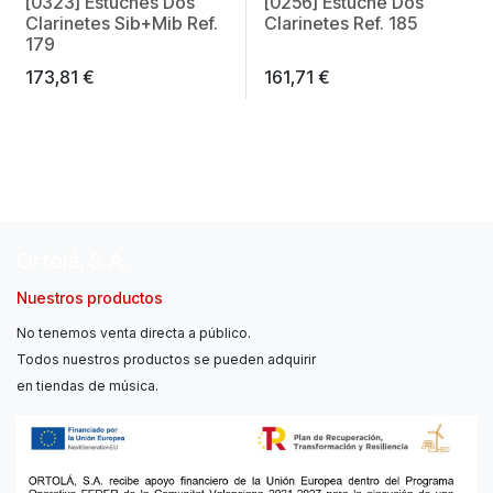
[0323] Estuches Dos
[0256] Estuche Dos
Made in Spain
Made in Spain
Clarinetes Sib+Mib Ref.
Clarinetes Ref. 185
179
173,81
€
161,71
€
Ortolá, S.A.
Nuestros productos
No tenemos venta directa a público.
Todos nuestros productos se pueden adquirir
en tiendas de música.