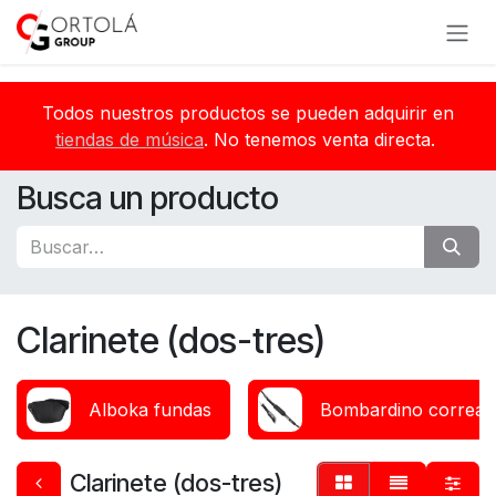
Ir al contenido
Todos nuestros productos se pueden adquirir en
tiendas de música
. No tenemos venta directa.
Busca un producto
Clarinete (dos-tres)
Alboka fundas
Bombardino correas 
Clarinete (dos-tres)