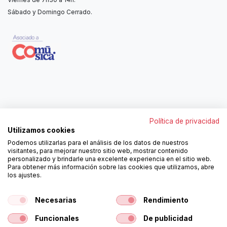
Sábado y Domingo Cerrado.
Contáctanos
Política de privacidad
962250313
Utilizamos cookies
606467807
Podemos utilizarlas para el análisis de los datos de nuestros
ortola@ortola-sa.es
visitantes, para mejorar nuestro sitio web, mostrar contenido
Av. d'Albaida, s/n
personalizado y brindarle una excelente experiencia en el sitio web.
46840 La Pobla del Duc (Valencia)
Para obtener más información sobre las cookies que utilizamos, abre
los ajustes.
¡Síguenos!
Necesarias
Rendimiento
Funcionales
De publicidad