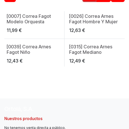
[0007] Correa Fagot
[0026] Correa Arnes
Made in Spain
Made in Spain
Modelo Orquesta
Fagot Hombre Y Mujer
11,99
€
12,63
€
[0039] Correa Arnes
[0315] Correa Arnes
Made in Spain
Made in Spain
Fagot Niño
Fagot Mediano
12,43
€
12,49
€
Ortolá, S.A.
Nuestros productos
No tenemos venta directa a público.