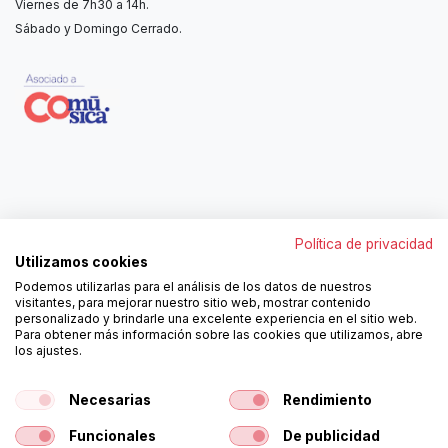
Viernes de 7h30 a 14h.
Sábado y Domingo Cerrado.
Contáctanos
Política de privacidad
962250313
Utilizamos cookies
606467807
Podemos utilizarlas para el análisis de los datos de nuestros
ortola@ortola-sa.es
visitantes, para mejorar nuestro sitio web, mostrar contenido
Av. d'Albaida, s/n
personalizado y brindarle una excelente experiencia en el sitio web.
46840 La Pobla del Duc (Valencia)
Para obtener más información sobre las cookies que utilizamos, abre
los ajustes.
¡Síguenos!
Necesarias
Rendimiento
Funcionales
De publicidad