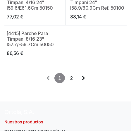
Timpani 4/16 24"
Timpani 24"
I59.6/E61.6Cm 50150
I58.9/60.9Cm Ref. 50100
77,02
€
88,14
€
[4415] Parche Para
Timpani 8/16 23"
I57.7/E59.7Cm 50050
86,56
€
1
2
Ortolá, S.A.
Nuestros productos