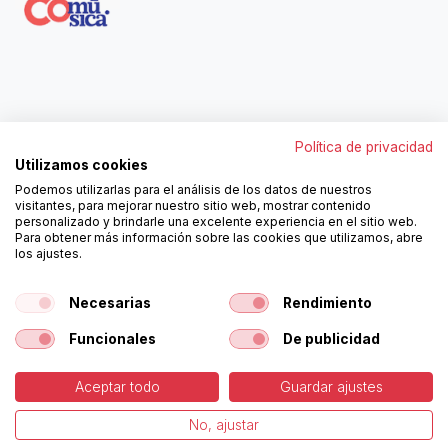
Contáctanos
Política de privacidad
962250313
Utilizamos cookies
606467807
Podemos utilizarlas para el análisis de los datos de nuestros
ortola@ortola-sa.es
visitantes, para mejorar nuestro sitio web, mostrar contenido
Av. d'Albaida, s/n
personalizado y brindarle una excelente experiencia en el sitio web.
46840 La Pobla del Duc (Valencia)
Para obtener más información sobre las cookies que utilizamos, abre
los ajustes.
¡Síguenos!
Necesarias
Rendimiento
Funcionales
De publicidad
Aceptar todo
Guardar ajustes
-
Política de Cookies
-
Aviso
Copyright © Ortolá, S.A.
No, ajustar
Legal
Español