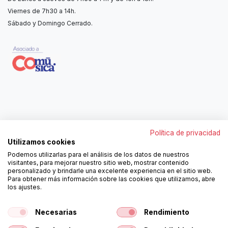
Viernes de 7h30 a 14h.
Sábado y Domingo Cerrado.
Contáctanos
Política de privacidad
962250313
Utilizamos cookies
606467807
Podemos utilizarlas para el análisis de los datos de nuestros
ortola@ortola-sa.es
visitantes, para mejorar nuestro sitio web, mostrar contenido
Av. d'Albaida, s/n
personalizado y brindarle una excelente experiencia en el sitio web.
46840 La Pobla del Duc (Valencia)
Para obtener más información sobre las cookies que utilizamos, abre
los ajustes.
¡Síguenos!
Necesarias
Rendimiento