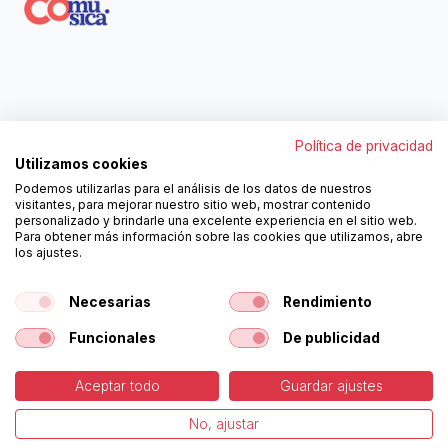
Contáctanos
Política de privacidad
962250313
Utilizamos cookies
606467807
Podemos utilizarlas para el análisis de los datos de nuestros
ortola@ortola-sa.es
visitantes, para mejorar nuestro sitio web, mostrar contenido
Av. d'Albaida, s/n
personalizado y brindarle una excelente experiencia en el sitio web.
46840 La Pobla del Duc (Valencia)
Para obtener más información sobre las cookies que utilizamos, abre
los ajustes.
¡Síguenos!
Necesarias
Rendimiento
Funcionales
De publicidad
Aceptar todo
Guardar ajustes
-
Política de Cookies
-
Aviso
Copyright © Ortolá, S.A.
No, ajustar
Legal
Español