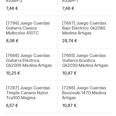
A106H-2
A106H-1
7,46
€
7,46
€
[7796] Juego Cuerdas
[7667] Juego Cuerdas
Guitarra Clasica
Bajo Electrico Gk2080
Multicolor A107C
Medina Artigas
8,06
€
28,74
€
[7666] Juego Cuerdas
[7665] Juego Cuerdas
Guitarra Electrica
Guitarra Acustica
Gk2009 Medina Artigas
Gk2030 Medina Artigas
10,25
€
10,47
€
[7287] Juego Cuerdas
[7286] Juego Cuerdas
Timple Canario Nylon
Bouzouki 1470 Medina
Tca100 Magma
Artigas
6,57
€
10,87
€