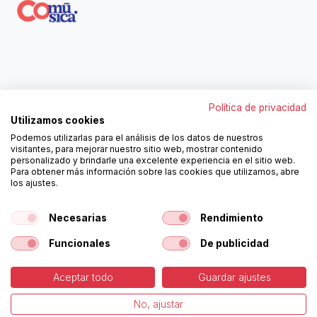
Contáctanos
Política de privacidad
962250313
Utilizamos cookies
606467807
Podemos utilizarlas para el análisis de los datos de nuestros
ortola@ortola-sa.es
visitantes, para mejorar nuestro sitio web, mostrar contenido
Av. d'Albaida, s/n
personalizado y brindarle una excelente experiencia en el sitio web.
46840 La Pobla del Duc (Valencia)
Para obtener más información sobre las cookies que utilizamos, abre
los ajustes.
¡Síguenos!
Necesarias
Rendimiento
Funcionales
De publicidad
Aceptar todo
Guardar ajustes
-
Política de Cookies
-
Aviso
Copyright © Ortolá, S.A.
No, ajustar
Legal
Español