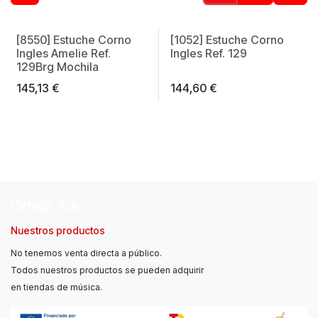
[8550] Estuche Corno
[1052] Estuche Corno
Made in Spain
Made in Spain
Ingles Amelie Ref.
Ingles Ref. 129
129Brg Mochila
145,13
€
144,60
€
Ortolá, S.A.
Nuestros productos
No tenemos venta directa a público.
Todos nuestros productos se pueden adquirir
en tiendas de música.