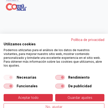
Contáctanos
Política de privacidad
962250313
Utilizamos cookies
606467807
Podemos utilizarlas para el análisis de los datos de nuestros
ortola@ortola-sa.es
visitantes, para mejorar nuestro sitio web, mostrar contenido
Av. d'Albaida, s/n
personalizado y brindarle una excelente experiencia en el sitio web.
46840 La Pobla del Duc (Valencia)
Para obtener más información sobre las cookies que utilizamos, abre
los ajustes.
¡Síguenos!
Necesarias
Rendimiento
Funcionales
De publicidad
Aceptar todo
Guardar ajustes
-
Política de Cookies
-
Aviso
Copyright © Ortolá, S.A.
No, ajustar