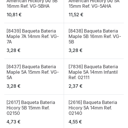
American Hickory (A) 5B
American Hickory (A) 5A
16mm Ref. VG-5BHA
15mm Ref. VG-5AHA
10,81
€
11,52
€
[8439] Baqueta Bateria
[8438] Baqueta Bateria
Maple 7A 14mm Ref. VG-
Maple 5B 16mm Ref. VG-
7A
5B
3,28
€
3,28
€
[8437] Baqueta Bateria
[7836] Baqueta Bateria
Maple 5A 15mm Ref. VG-
Maple 5A 14mm Infantil
5A
Ref. 02111
3,28
€
2,37
€
[2617] Baqueta Bateria
[2616] Baqueta Bateria
Hicory 5B 15mm Ref.
Hicory 5A 14mm Ref.
02150
02140
4,73
€
4,55
€