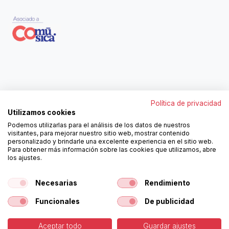
Contáctanos
Política de privacidad
962250313
Utilizamos cookies
606467807
Podemos utilizarlas para el análisis de los datos de nuestros
ortola@ortola-sa.es
visitantes, para mejorar nuestro sitio web, mostrar contenido
Av. d'Albaida, s/n
personalizado y brindarle una excelente experiencia en el sitio web.
46840 La Pobla del Duc (Valencia)
Para obtener más información sobre las cookies que utilizamos, abre
los ajustes.
¡Síguenos!
Necesarias
Rendimiento
Funcionales
De publicidad
Aceptar todo
Guardar ajustes