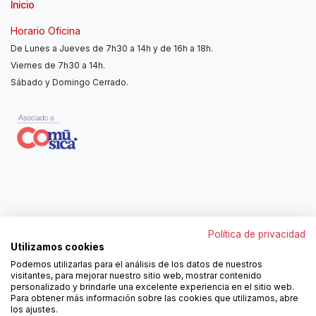
Inicio
Horario Oficina
De Lunes a Jueves de 7h30 a 14h y de 16h a 18h.
Viernes de 7h30 a 14h.
Sábado y Domingo Cerrado.
Contáctanos
Política de privacidad
962250313
Utilizamos cookies
606467807
Podemos utilizarlas para el análisis de los datos de nuestros
ortola@ortola-sa.es
visitantes, para mejorar nuestro sitio web, mostrar contenido
Av. d'Albaida, s/n
personalizado y brindarle una excelente experiencia en el sitio web.
46840 La Pobla del Duc (Valencia)
Para obtener más información sobre las cookies que utilizamos, abre
los ajustes.