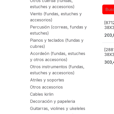
Otros cuerda (fundas,
estuches y accesorios)
Viento (fundas, estuches y
accesorios)
[871
Made 
Percusión (correas, fundas y
38X3
estuches)
203,
Pianos y teclados (fundas y
cubres)
[288
Made 
Acordeón (fundas, estuches
38X3
y otros accesorios)
303,
Otros instrumentos (fundas,
estuches y accesorios)
Atriles y soportes
Otros accesorios
Cables kirlin
Decoración y papeleria
Guitarras, violines y ukeleles