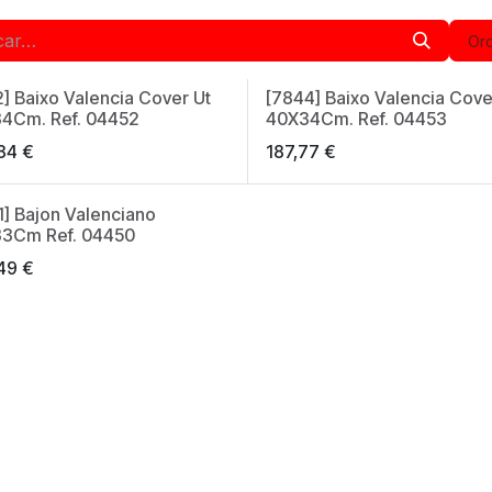
Ord
2] Baixo Valencia Cover Ut
[7844] Baixo Valencia Cove
in Spain
Made in Spain
4Cm. Ref. 04452
40X34Cm. Ref. 04453
84
€
187,77
€
1] Bajon Valenciano
in Spain
3Cm Ref. 04450
49
€