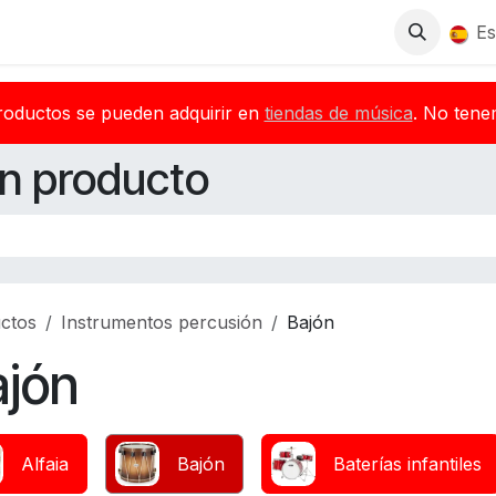
Tienda
Descargas
Blog
Distribuidores
Es
roductos se pueden adquirir en
tiendas de música
. No tene
n producto
ctos
Instrumentos percusión
Bajón
ajón
Alfaia
Bajón
Baterías infantiles