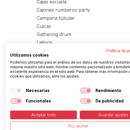
Cajas escuela
Cajones rumberos party
Campana tubular
Cuicas
Gathering drum
Latinos
Packs Batucada
Política de 
Utilizamos cookies
Pandeiros brasil
Podemos utilizarlas para el análisis de los datos de nuestros visitante
Panderetas
mejorar nuestro sitio web, mostrar contenido personalizado y brindarl
excelente experiencia en el sitio web. Para obtener más información 
Panderetas afinables
cookies que utilizamos, abre los ajustes.
Panderetas económicas
Necesarias
Rendimiento
Panderetas tradicionales
Panderos chamanicos y
Funcionales
De publicidad
panderos pretensados
Panderos economicos
Aceptar todo
Guardar ajustes
Panderos parche plástico y
No, ajustar
piel económicos