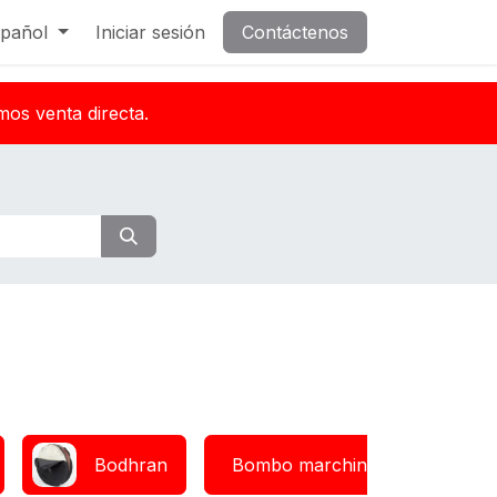
pañol
Iniciar sesión
Contáctenos
mos venta directa.
Bodhran
Bombo marching