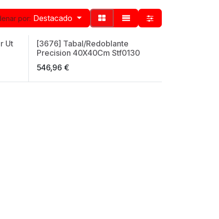
Destacado
enar por:
r Ut
[3676] Tabal/Redoblante
Made in Spain
Precision 40X40Cm Stf0130
546,96
€