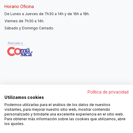
Horario Oficina
De Lunes a Jueves de 7h30 a 14h y de 16h a 18h.
Viernes de 7h30 a 14h.
Sábado y Domingo Cerrado.
Contáctanos
Política de privacidad
962250313
Utilizamos cookies
606467807
Podemos utilizarlas para el análisis de los datos de nuestros
ortola@ortola-sa.es
visitantes, para mejorar nuestro sitio web, mostrar contenido
Av. d'Albaida, s/n
personalizado y brindarle una excelente experiencia en el sitio web.
46840 La Pobla del Duc (Valencia)
Para obtener más información sobre las cookies que utilizamos, abre
los ajustes.
¡Síguenos!