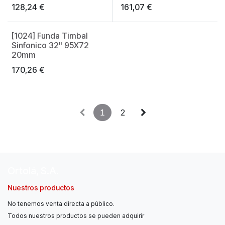
128,24
€
161,07
€
[1024] Funda Timbal
Made in Spain
Sinfonico 32" 95X72
20mm
170,26
€
1
2
Ortolá, S.A.
Nuestros productos
No tenemos venta directa a público.
Todos nuestros productos se pueden adquirir