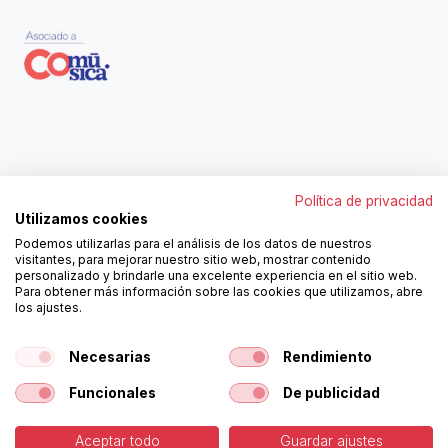
Contáctanos
Política de privacidad
962250313
Utilizamos cookies
606467807
Podemos utilizarlas para el análisis de los datos de nuestros
ortola@ortola-sa.es
visitantes, para mejorar nuestro sitio web, mostrar contenido
Av. d'Albaida, s/n
personalizado y brindarle una excelente experiencia en el sitio web.
46840 La Pobla del Duc (Valencia)
Para obtener más información sobre las cookies que utilizamos, abre
los ajustes.
¡Síguenos!
Necesarias
Rendimiento
Funcionales
De publicidad
Aceptar todo
Guardar ajustes