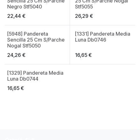
Sencilla 25 Cm S/Parche
25 Cm S/Parche Nogal
Negro Stf5040
Stf5055
22,44
€
26,29
€
[5948] Pandereta
[1331] Pandereta Media
Sencilla 25 Cm S/Parche
Luna Db0746
Nogal Stf5050
24,26
€
16,65
€
[1329] Pandereta Media
Luna Db0744
16,65
€