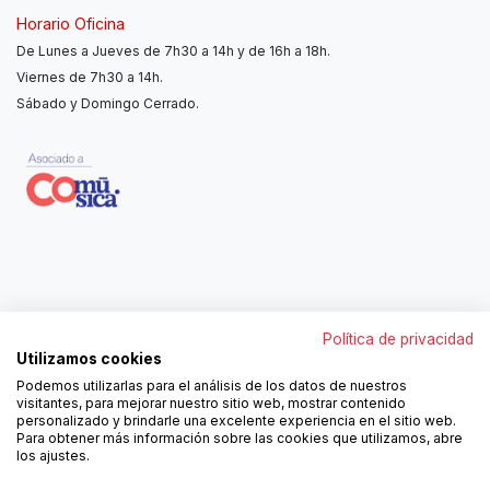
Horario Oficina
De Lunes a Jueves de 7h30 a 14h y de 16h a 18h.
Viernes de 7h30 a 14h.
Sábado y Domingo Cerrado.
Contáctanos
Política de privacidad
962250313
Utilizamos cookies
606467807
Podemos utilizarlas para el análisis de los datos de nuestros
ortola@ortola-sa.es
visitantes, para mejorar nuestro sitio web, mostrar contenido
Av. d'Albaida, s/n
personalizado y brindarle una excelente experiencia en el sitio web.
46840 La Pobla del Duc (Valencia)
Para obtener más información sobre las cookies que utilizamos, abre
los ajustes.
¡Síguenos!