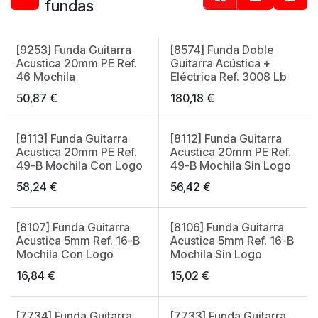
fundas
[9253] Funda Guitarra
[8574] Funda Doble
Made in Spain
Acustica 20mm PE Ref.
Guitarra Acústica +
46 Mochila
Eléctrica Ref. 3008 Lb
50,87
€
180,18
€
[8113] Funda Guitarra
[8112] Funda Guitarra
Acustica 20mm PE Ref.
Acustica 20mm PE Ref.
49-B Mochila Con Logo
49-B Mochila Sin Logo
58,24
€
56,42
€
[8107] Funda Guitarra
[8106] Funda Guitarra
Acustica 5mm Ref. 16-B
Acustica 5mm Ref. 16-B
Mochila Con Logo
Mochila Sin Logo
16,84
€
15,02
€
[7734] Funda Guitarra
[7733] Funda Guitarra