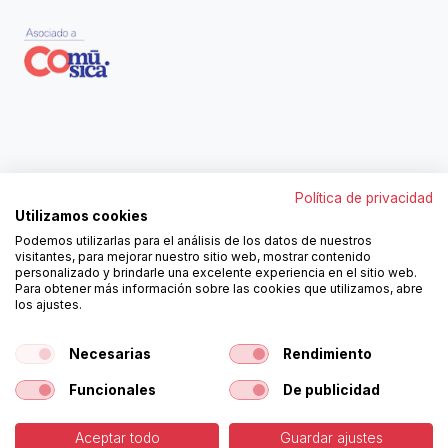
Contáctanos
Política de privacidad
962250313
Utilizamos cookies
606467807
Podemos utilizarlas para el análisis de los datos de nuestros
ortola@ortola-sa.es
visitantes, para mejorar nuestro sitio web, mostrar contenido
Av. d'Albaida, s/n
personalizado y brindarle una excelente experiencia en el sitio web.
46840 La Pobla del Duc (Valencia)
Para obtener más información sobre las cookies que utilizamos, abre
los ajustes.
¡Síguenos!
Necesarias
Rendimiento
Funcionales
De publicidad
Aceptar todo
Guardar ajustes