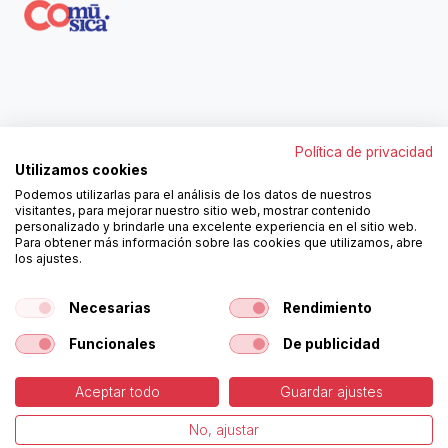
Contáctanos
Política de privacidad
962250313
Utilizamos cookies
606467807
Podemos utilizarlas para el análisis de los datos de nuestros
ortola@ortola-sa.es
visitantes, para mejorar nuestro sitio web, mostrar contenido
Av. d'Albaida, s/n
personalizado y brindarle una excelente experiencia en el sitio web.
46840 La Pobla del Duc (Valencia)
Para obtener más información sobre las cookies que utilizamos, abre
los ajustes.
¡Síguenos!
Necesarias
Rendimiento
Funcionales
De publicidad
Aceptar todo
Guardar ajustes
-
Política de Cookies
-
Aviso
Copyright © Ortolá, S.A.
No, ajustar
Legal
Español