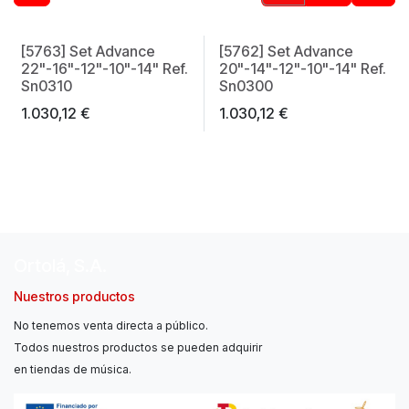
[5763] Set Advance
[5762] Set Advance
22"-16"-12"-10"-14" Ref.
20"-14"-12"-10"-14" Ref.
Sn0310
Sn0300
1.030,12
€
1.030,12
€
Ortolá, S.A.
Nuestros productos
No tenemos venta directa a público.
Todos nuestros productos se pueden adquirir
en tiendas de música.