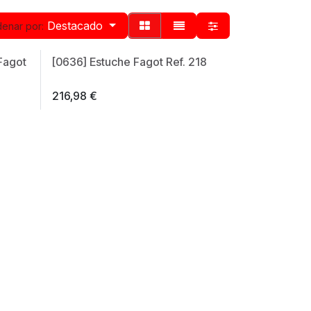
Destacado
enar por:
Fagot
[0636] Estuche Fagot Ref. 218
Made in Spain
216,98
€