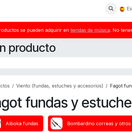
Tienda
Descargas
Blog
Distribuidores
Es
roductos se pueden adquirir en
tiendas de música
. No tene
n producto
ctos
Viento (fundas, estuches y accesorios)
Fagot fun
got fundas y estuche
Alboka fundas
Bombardino correas y otros