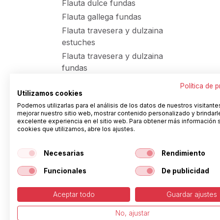
Flauta dulce fundas
Flauta gallega fundas
Flauta travesera y dulzaina
estuches
Flauta travesera y dulzaina
fundas
Flauta y flauti fundas y
Política de 
estuches
Utilizamos cookies
Podemos utilizarlas para el análisis de los datos de nuestros visitante
Flauta+oboe estuches
mejorar nuestro sitio web, mostrar contenido personalizado y brindarl
Flaviol valenciá y gralla fundas
excelente experiencia en el sitio web. Para obtener más información 
cookies que utilizamos, abre los ajustes.
Fliscorno cubres y fundas
Fliscorno de copla fundas
Necesarias
Rendimiento
Fliscorno estuches
Funcionales
De publicidad
Fliscorno manoplas y otros
Gaita estuches
Aceptar todo
Guardar ajustes
Gaita fundas
No, ajustar
Helicon fundas