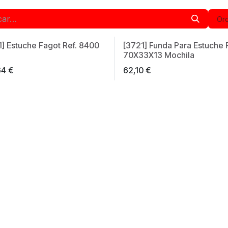
Ord
1] Estuche Fagot Ref. 8400
[3721] Funda Para Estuche 
70X33X13 Mochila
64
€
62,10
€