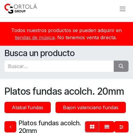
Ir al contenido
Todos nuestros productos se pueden adquirir en
tiendas de música
. No tenemos venta directa.
Busca un producto
Platos fundas acolch. 20mm
Atabal fundas
Bajon valenciano fundas
Platos fundas acolch.
20mm