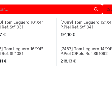
Ord
0] Tom Leguero 10"X4"
[7689] Tom Leguero 12"X4
in Spain
Made in Spain
l Ref. Stf1031
P.Piel Ref. Stf1041
17
€
191,10
€
8] Tom Leguero 16"X4"
[7487] Tom Leguero 14"X4
in Spain
Made in Spain
l Ref. Stf1081
P.Piel C/Pelo Ref. Stf1062
41
€
218,13
€