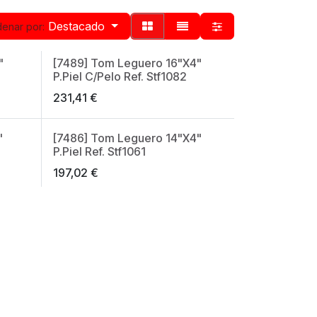
Destacado
enar por:
"
[7489] Tom Leguero 16"X4"
Made in Spain
P.Piel C/Pelo Ref. Stf1082
231,41
€
"
[7486] Tom Leguero 14"X4"
Made in Spain
P.Piel Ref. Stf1061
197,02
€