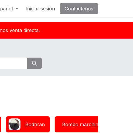
pañol
Iniciar sesión
Contáctenos
mos venta directa.
Bodhran
Bombo marching