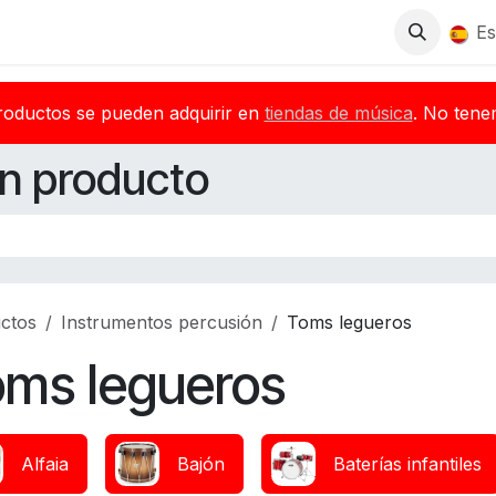
Tienda
Descargas
Blog
Distribuidores
Es
roductos se pueden adquirir en
tiendas de música
. No tene
n producto
ctos
Instrumentos percusión
Toms legueros
oms legueros
Alfaia
Bajón
Baterías infantiles