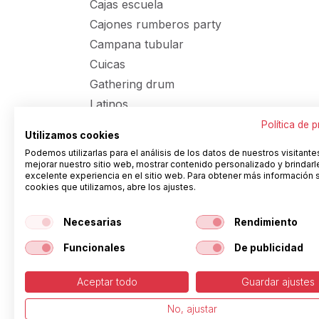
Cajas escuela
Cajones rumberos party
Campana tubular
Cuicas
Gathering drum
Latinos
Packs Batucada
Política de 
Utilizamos cookies
Pandeiros brasil
Podemos utilizarlas para el análisis de los datos de nuestros visitante
Panderetas
mejorar nuestro sitio web, mostrar contenido personalizado y brindarl
excelente experiencia en el sitio web. Para obtener más información 
Panderetas afinables
cookies que utilizamos, abre los ajustes.
Panderetas económicas
Necesarias
Rendimiento
Panderetas tradicionales
Panderos chamanicos y
Funcionales
De publicidad
panderos pretensados
Panderos economicos
Aceptar todo
Guardar ajustes
Panderos parche plástico y
No, ajustar
piel económicos