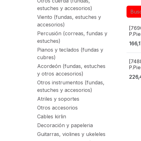
Otros cuerda (fundas,
estuches y accesorios)
Viento (fundas, estuches y
accesorios)
[769
Made 
Percusión (correas, fundas y
P.Pie
estuches)
166,
Pianos y teclados (fundas y
cubres)
[748
Made 
Acordeón (fundas, estuches
P.Pie
y otros accesorios)
226,
Otros instrumentos (fundas,
estuches y accesorios)
Atriles y soportes
Otros accesorios
Cables kirlin
Decoración y papeleria
Guitarras, violines y ukeleles