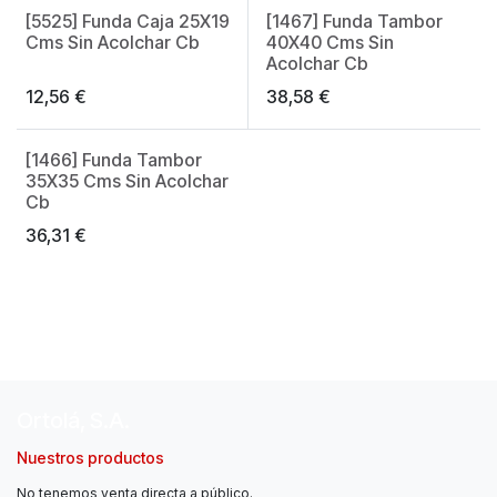
[5525] Funda Caja 25X19
[1467] Funda Tambor
Made in Spain
Cms Sin Acolchar Cb
40X40 Cms Sin
Acolchar Cb
12,56
€
38,58
€
[1466] Funda Tambor
Made in Spain
35X35 Cms Sin Acolchar
Cb
36,31
€
Ortolá, S.A.
Nuestros productos
No tenemos venta directa a público.