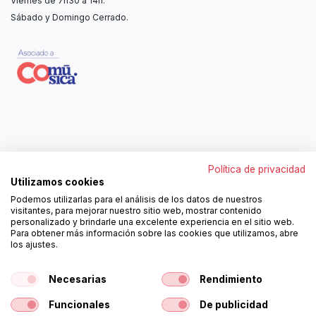
Viernes de 7h30 a 14h.
Sábado y Domingo Cerrado.
Contáctanos
Política de privacidad
962250313
Utilizamos cookies
606467807
Podemos utilizarlas para el análisis de los datos de nuestros
ortola@ortola-sa.es
visitantes, para mejorar nuestro sitio web, mostrar contenido
Av. d'Albaida, s/n
personalizado y brindarle una excelente experiencia en el sitio web.
46840 La Pobla del Duc (Valencia)
Para obtener más información sobre las cookies que utilizamos, abre
los ajustes.
¡Síguenos!
Necesarias
Rendimiento
Funcionales
De publicidad