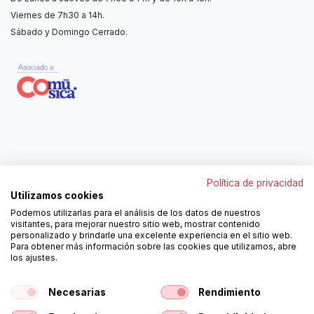
Viernes de 7h30 a 14h.
Sábado y Domingo Cerrado.
Contáctanos
Política de privacidad
962250313
Utilizamos cookies
606467807
Podemos utilizarlas para el análisis de los datos de nuestros
ortola@ortola-sa.es
visitantes, para mejorar nuestro sitio web, mostrar contenido
Av. d'Albaida, s/n
personalizado y brindarle una excelente experiencia en el sitio web.
46840 La Pobla del Duc (Valencia)
Para obtener más información sobre las cookies que utilizamos, abre
los ajustes.
¡Síguenos!
Necesarias
Rendimiento