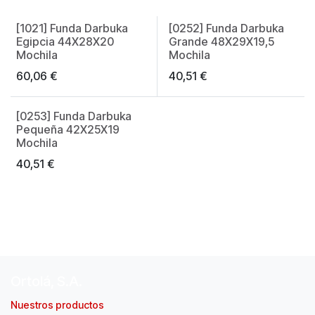
[1021] Funda Darbuka
[0252] Funda Darbuka
Made in Spain
Egipcia 44X28X20
Grande 48X29X19,5
Mochila
Mochila
60,06
€
40,51
€
[0253] Funda Darbuka
Pequeña 42X25X19
Mochila
40,51
€
Ortolá, S.A.
Nuestros productos