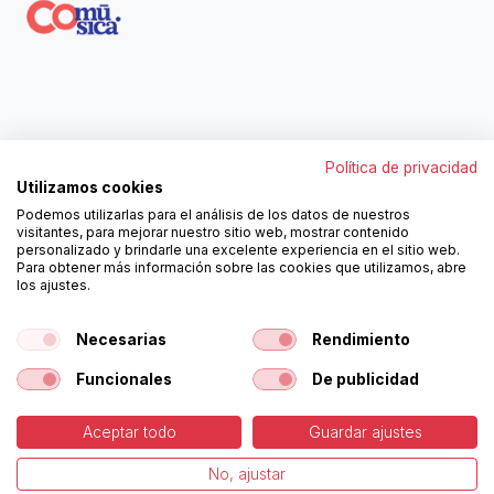
Contáctanos
Política de privacidad
962250313
Utilizamos cookies
606467807
Podemos utilizarlas para el análisis de los datos de nuestros
ortola@ortola-sa.es
visitantes, para mejorar nuestro sitio web, mostrar contenido
Av. d'Albaida, s/n
personalizado y brindarle una excelente experiencia en el sitio web.
46840 La Pobla del Duc (Valencia)
Para obtener más información sobre las cookies que utilizamos, abre
los ajustes.
¡Síguenos!
Necesarias
Rendimiento
Funcionales
De publicidad
Aceptar todo
Guardar ajustes
-
Política de Cookies
-
Aviso
Copyright © Ortolá, S.A.
No, ajustar
Legal
Español