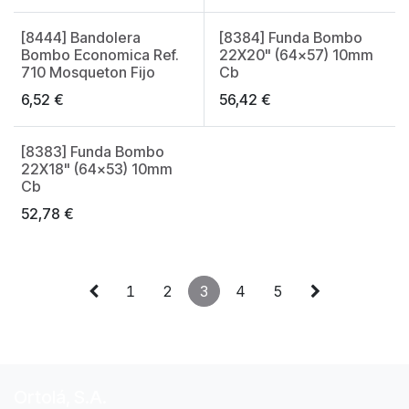
[8444] Bandolera
[8384] Funda Bombo
Made in Spain
Bombo Economica Ref.
22X20" (64x57) 10mm
710 Mosqueton Fijo
Cb
6,52
€
56,42
€
[8383] Funda Bombo
22X18" (64x53) 10mm
Cb
52,78
€
1
2
3
4
5
Ortolá, S.A.