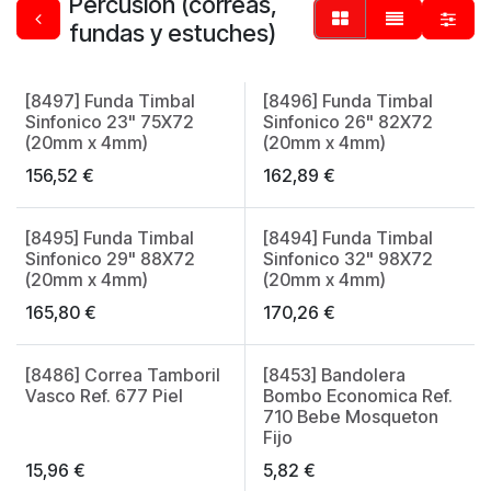
Percusión (correas,
fundas y estuches)
[8497] Funda Timbal
[8496] Funda Timbal
Made in Spain
Made in Spain
Sinfonico 23" 75X72
Sinfonico 26" 82X72
(20mm x 4mm)
(20mm x 4mm)
156,52
€
162,89
€
[8495] Funda Timbal
[8494] Funda Timbal
Made in Spain
Made in Spain
Sinfonico 29" 88X72
Sinfonico 32" 98X72
(20mm x 4mm)
(20mm x 4mm)
165,80
€
170,26
€
[8486] Correa Tamboril
[8453] Bandolera
Made in Spain
Made in Spain
Vasco Ref. 677 Piel
Bombo Economica Ref.
710 Bebe Mosqueton
Fijo
15,96
€
5,82
€