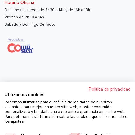
Horario Oficina
De Lunes a Jueves de 7h30 a 14h y de 16h a 18h.
Viernes de 7h30 a 14h.
Sábado y Domingo Cerrado.
Contáctanos
Política de privacidad
962250313
Utilizamos cookies
606467807
Podemos utilizarlas para el análisis de los datos de nuestros
ortola@ortola-sa.es
visitantes, para mejorar nuestro sitio web, mostrar contenido
Av. d'Albaida, s/n
personalizado y brindarle una excelente experiencia en el sitio web.
46840 La Pobla del Duc (Valencia)
Para obtener más información sobre las cookies que utilizamos, abre
los ajustes.
¡Síguenos!