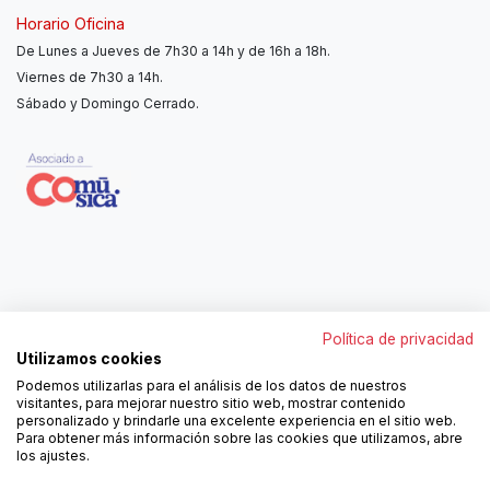
Horario Oficina
De Lunes a Jueves de 7h30 a 14h y de 16h a 18h.
Viernes de 7h30 a 14h.
Sábado y Domingo Cerrado.
Contáctanos
Política de privacidad
962250313
Utilizamos cookies
606467807
Podemos utilizarlas para el análisis de los datos de nuestros
ortola@ortola-sa.es
visitantes, para mejorar nuestro sitio web, mostrar contenido
Av. d'Albaida, s/n
personalizado y brindarle una excelente experiencia en el sitio web.
46840 La Pobla del Duc (Valencia)
Para obtener más información sobre las cookies que utilizamos, abre
los ajustes.
¡Síguenos!