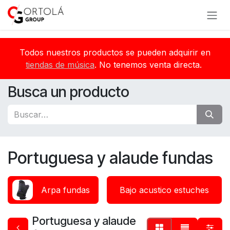
Ir al contenido
Todos nuestros productos se pueden adquirir en
tiendas de música
. No tenemos venta directa.
Busca un producto
Portuguesa y alaude fundas
Arpa fundas
Bajo acustico estuches
Portuguesa y alaude