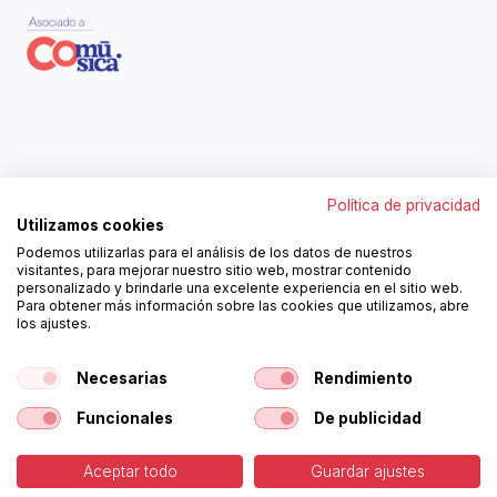
Contáctanos
Política de privacidad
962250313
Utilizamos cookies
606467807
Podemos utilizarlas para el análisis de los datos de nuestros
ortola@ortola-sa.es
visitantes, para mejorar nuestro sitio web, mostrar contenido
Av. d'Albaida, s/n
personalizado y brindarle una excelente experiencia en el sitio web.
46840 La Pobla del Duc (Valencia)
Para obtener más información sobre las cookies que utilizamos, abre
los ajustes.
¡Síguenos!
Necesarias
Rendimiento
Funcionales
De publicidad
Aceptar todo
Guardar ajustes