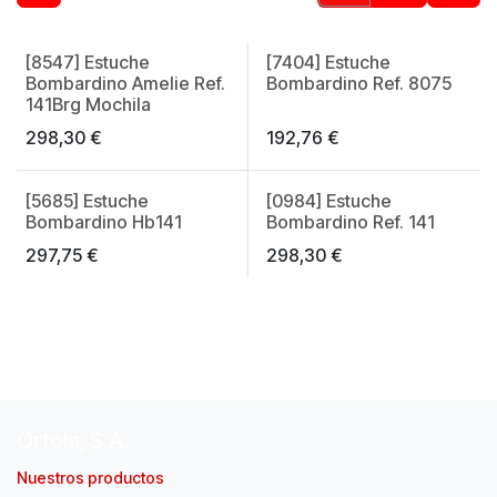
[8547] Estuche
[7404] Estuche
Made in Spain
Top ventas
Bombardino Amelie Ref.
Bombardino Ref. 8075
141Brg Mochila
298,30
€
192,76
€
[5685] Estuche
[0984] Estuche
Made in Spain
Made in Spain
Bombardino Hb141
Bombardino Ref. 141
297,75
€
298,30
€
Ortolá, S.A.
Nuestros productos