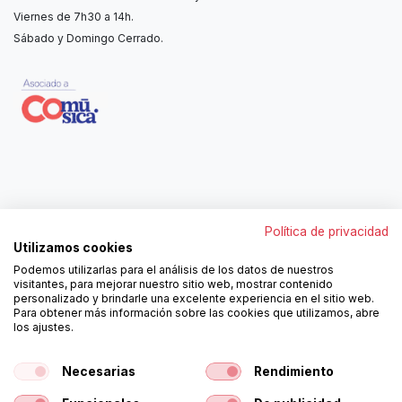
Viernes de 7h30 a 14h.
Sábado y Domingo Cerrado.
Contáctanos
Política de privacidad
962250313
Utilizamos cookies
606467807
Podemos utilizarlas para el análisis de los datos de nuestros
ortola@ortola-sa.es
visitantes, para mejorar nuestro sitio web, mostrar contenido
Av. d'Albaida, s/n
personalizado y brindarle una excelente experiencia en el sitio web.
46840 La Pobla del Duc (Valencia)
Para obtener más información sobre las cookies que utilizamos, abre
los ajustes.
¡Síguenos!
Necesarias
Rendimiento