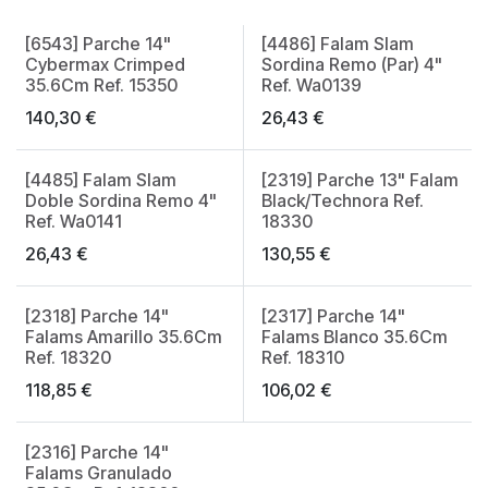
[6543] Parche 14"
[4486] Falam Slam
Cybermax Crimped
Sordina Remo (Par) 4"
35.6Cm Ref. 15350
Ref. Wa0139
140,30
€
26,43
€
[4485] Falam Slam
[2319] Parche 13" Falam
Doble Sordina Remo 4"
Black/Technora Ref.
Ref. Wa0141
18330
26,43
€
130,55
€
[2318] Parche 14"
[2317] Parche 14"
Falams Amarillo 35.6Cm
Falams Blanco 35.6Cm
Ref. 18320
Ref. 18310
118,85
€
106,02
€
[2316] Parche 14"
Falams Granulado