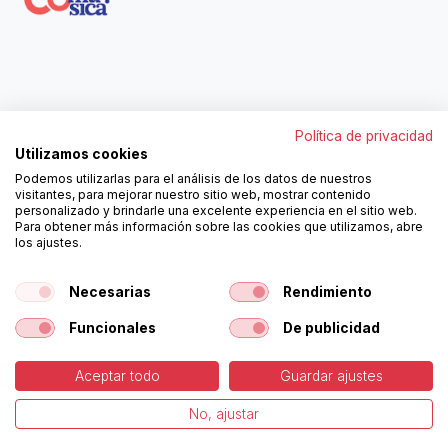
Contáctanos
Política de privacidad
962250313
Utilizamos cookies
606467807
Podemos utilizarlas para el análisis de los datos de nuestros
ortola@ortola-sa.es
visitantes, para mejorar nuestro sitio web, mostrar contenido
Av. d'Albaida, s/n
personalizado y brindarle una excelente experiencia en el sitio web.
46840 La Pobla del Duc (Valencia)
Para obtener más información sobre las cookies que utilizamos, abre
los ajustes.
¡Síguenos!
Necesarias
Rendimiento
Funcionales
De publicidad
Aceptar todo
Guardar ajustes
-
Política de Cookies
-
Aviso
Copyright © Ortolá, S.A.
No, ajustar
Legal
Español