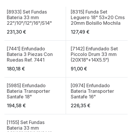
[8933] Set Fundas
[8315] Funda Set
Made in Spain
Bateria 33 mm
Leguero 18" 53x20 Cms
22"/10"/12"/16"/S14"
20mm Bolsillo Mochila
231,30
€
127,49
€
[7441] Enfundado
[7142] Enfundado Set
Made in Spain
Bateria 3 Piezas Con
Piccolo Drum 33 mm
Ruedas Ref. 7441
(20X18"+14X5.5")
180,18
€
91,00
€
[5985] Enfundado
[0974] Enfundado
Made in Spain
Made in Spain
Bateria Transporter
Bateria Transporter
Santafe 18"
Santafe 16"
194,58
€
226,35
€
[1155] Set Fundas
Bateria 33 mm