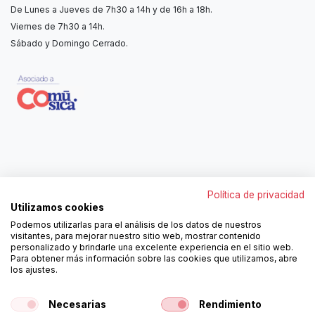
De Lunes a Jueves de 7h30 a 14h y de 16h a 18h.
Viernes de 7h30 a 14h.
Sábado y Domingo Cerrado.
Contáctanos
Política de privacidad
962250313
Utilizamos cookies
606467807
Podemos utilizarlas para el análisis de los datos de nuestros
ortola@ortola-sa.es
visitantes, para mejorar nuestro sitio web, mostrar contenido
Av. d'Albaida, s/n
personalizado y brindarle una excelente experiencia en el sitio web.
46840 La Pobla del Duc (Valencia)
Para obtener más información sobre las cookies que utilizamos, abre
los ajustes.
¡Síguenos!
Necesarias
Rendimiento