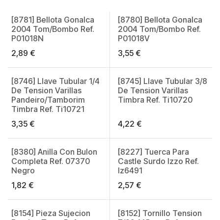
[8781] Bellota Gonalca
[8780] Bellota Gonalca
2004 Tom/Bombo Ref.
2004 Tom/Bombo Ref.
P01018N
P01018V
2,89
€
3,55
€
[8746] Llave Tubular 1/4
[8745] Llave Tubular 3/8
De Tension Varillas
De Tension Varillas
Pandeiro/Tamborim
Timbra Ref. Ti10720
Timbra Ref. Ti10721
3,35
€
4,22
€
[8380] Anilla Con Bulon
[8227] Tuerca Para
Completa Ref. 07370
Castle Surdo Izzo Ref.
Negro
Iz6491
1,82
€
2,57
€
[8154] Pieza Sujecion
[8152] Tornillo Tension