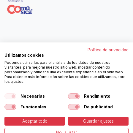
Contáctanos
Política de privacidad
962250313
Utilizamos cookies
606467807
Podemos utilizarlas para el análisis de los datos de nuestros
ortola@ortola-sa.es
visitantes, para mejorar nuestro sitio web, mostrar contenido
Av. d'Albaida, s/n
personalizado y brindarle una excelente experiencia en el sitio web.
46840 La Pobla del Duc (Valencia)
Para obtener más información sobre las cookies que utilizamos, abre
los ajustes.
¡Síguenos!
Necesarias
Rendimiento
Funcionales
De publicidad
Aceptar todo
Guardar ajustes
-
Política de Cookies
-
Aviso
Copyright © Ortolá, S.A.
No, ajustar