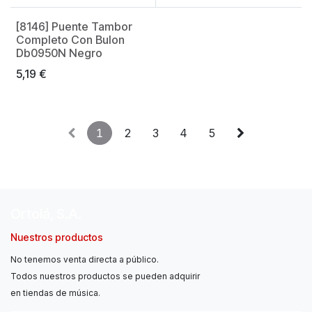
[8146] Puente Tambor
Completo Con Bulon
Db0950N Negro
5,19
€
1
2
3
4
5
Ortolá, S.A.
Nuestros productos
No tenemos venta directa a público.
Todos nuestros productos se pueden adquirir
en tiendas de música.