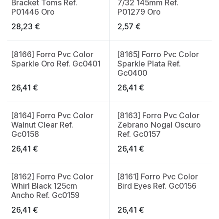
Bracket Toms Ref.
7/32 145mm Ref.
P01446 Oro
P01279 Oro
28,23
€
2,57
€
[8166] Forro Pvc Color
[8165] Forro Pvc Color
Sparkle Oro Ref. Gc0401
Sparkle Plata Ref.
Gc0400
26,41
€
26,41
€
[8164] Forro Pvc Color
[8163] Forro Pvc Color
Walnut Clear Ref.
Zebrano Nogal Oscuro
Gc0158
Ref. Gc0157
26,41
€
26,41
€
[8162] Forro Pvc Color
[8161] Forro Pvc Color
Whirl Black 125cm
Bird Eyes Ref. Gc0156
Ancho Ref. Gc0159
26,41
€
26,41
€