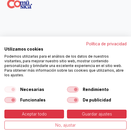
Contáctanos
Política de privacidad
962250313
Utilizamos cookies
606467807
Podemos utilizarlas para el análisis de los datos de nuestros
ortola@ortola-sa.es
visitantes, para mejorar nuestro sitio web, mostrar contenido
Av. d'Albaida, s/n
personalizado y brindarle una excelente experiencia en el sitio web.
46840 La Pobla del Duc (Valencia)
Para obtener más información sobre las cookies que utilizamos, abre
los ajustes.
Follow us!
Necesarias
Rendimiento
Funcionales
De publicidad
Aceptar todo
Guardar ajustes
-
Cookies Policy
-
Legal
Copyright © Ortolá, S.A.
No, ajustar
Page
English (US)