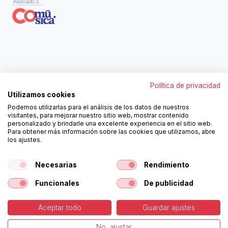
Contáctanos
Política de privacidad
962250313
Utilizamos cookies
606467807
Podemos utilizarlas para el análisis de los datos de nuestros
ortola@ortola-sa.es
visitantes, para mejorar nuestro sitio web, mostrar contenido
Av. d'Albaida, s/n
personalizado y brindarle una excelente experiencia en el sitio web.
46840 La Pobla del Duc (Valencia)
Para obtener más información sobre las cookies que utilizamos, abre
los ajustes.
Follow us!
Necesarias
Rendimiento
Funcionales
De publicidad
Aceptar todo
Guardar ajustes
-
Cookies Policy
-
Legal
Copyright © Ortolá, S.A.
No, ajustar