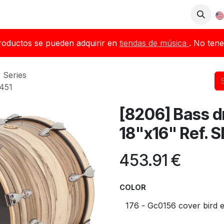
op
Downloads
Blog
Dealers
roductos se pueden adquirir en
tiendas de música
. No tene
 Series
451
[8206] Bass 
18"x16" Ref. 
453.91
€
COLOR