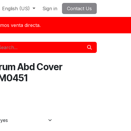
English (US)
Sign in
Contact Us
mos venta directa.
drum Abd Cover
SM0451