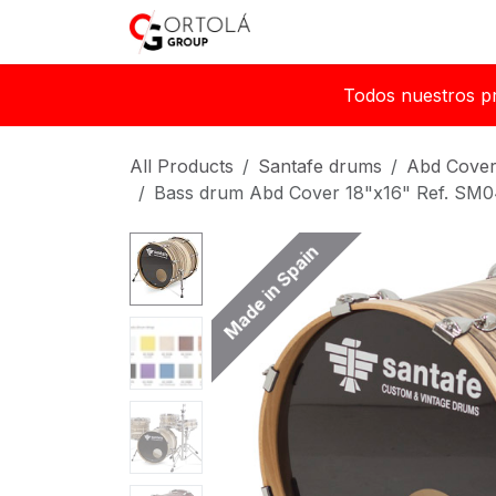
Skip to Content
Home
About us
Sh
Todos nuestros p
All Products
Santafe drums
Abd Cover
Bass drum Abd Cover 18"x16" Ref. SM0
Made in Spain