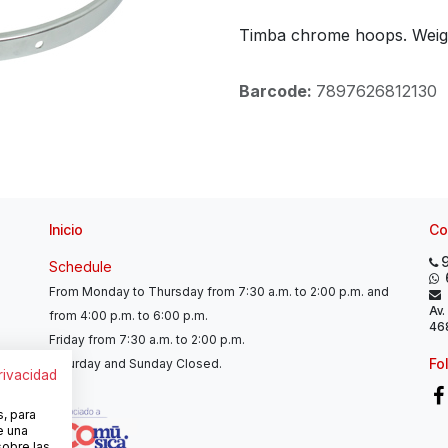
Timba chrome hoops. Weigh
Barcode:
7897626812130
Inicio
Co
Schedule
From Monday to Thursday from 7:30 a.m. to 2:00 p.m. and
Av.
from 4:00 p.m. to 6:00 p.m.
468
Friday from 7:30 a.m. to 2:00 p.m.
Fo
Saturday and Sunday Closed.
privacidad
s, para
e una
sobre las