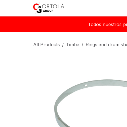
Skip to Content
Home
About us
Sh
Todos nuestros p
All Products
Timba
Rings and drum she