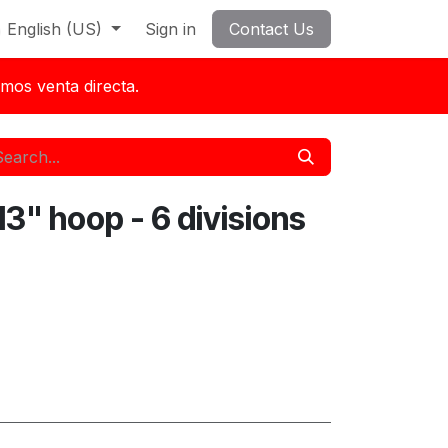
English (US)
Sign in
Contact Us
mos venta directa.
3" hoop - 6 divisions