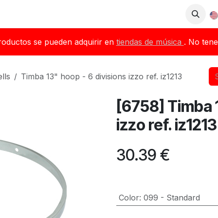
op
Downloads
Blog
Dealers
roductos se pueden adquirir en
tiendas de música
. No tene
lls
Timba 13" hoop - 6 divisions izzo ref. iz1213
[6758] Timba 1
izzo ref. iz1213
30.39
€
Color
:
099 - Standard