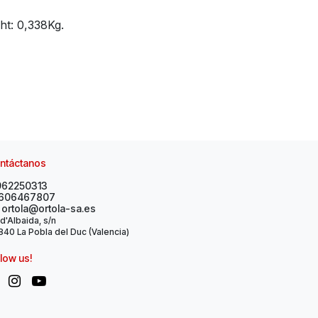
t: 0,338Kg.
ntáctanos
962250313
606467807
ortola@ortola-sa.es
 d'Albaida, s/n
40 La Pobla del Duc (Valencia)
llow us!