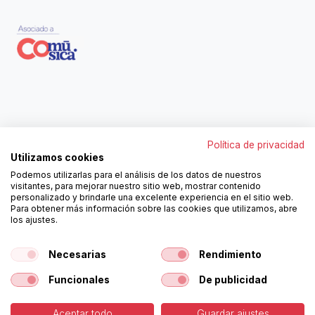
Contáctanos
Política de privacidad
962250313
Utilizamos cookies
606467807
Podemos utilizarlas para el análisis de los datos de nuestros
ortola@ortola-sa.es
visitantes, para mejorar nuestro sitio web, mostrar contenido
Av. d'Albaida, s/n
personalizado y brindarle una excelente experiencia en el sitio web.
46840 La Pobla del Duc (Valencia)
Para obtener más información sobre las cookies que utilizamos, abre
los ajustes.
Follow us!
Necesarias
Rendimiento
Funcionales
De publicidad
Aceptar todo
Guardar ajustes