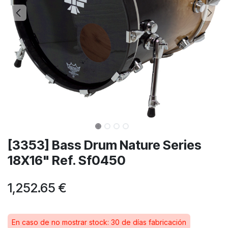
[3353] Bass Drum Nature Series
18X16" Ref. Sf0450
1,252.65
€
En caso de no mostrar stock: 30 de días fabricación