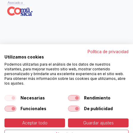
Contáctanos
Política de privacidad
962250313
Utilizamos cookies
606467807
Podemos utilizarlas para el análisis de los datos de nuestros
ortola@ortola-sa.es
visitantes, para mejorar nuestro sitio web, mostrar contenido
Av. d'Albaida, s/n
personalizado y brindarle una excelente experiencia en el sitio web.
46840 La Pobla del Duc (Valencia)
Para obtener más información sobre las cookies que utilizamos, abre
los ajustes.
¡Síguenos!
Necesarias
Rendimiento
Funcionales
De publicidad
Aceptar todo
Guardar ajustes
-
Política de Cookies
-
Aviso
Copyright © Ortolá, S.A.